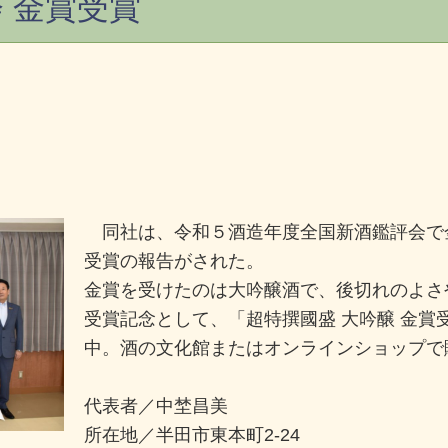
 金賞受賞
同社は、令和５酒造年度全国新酒鑑評会で金
受賞の報告がされた。
金賞を受けたのは大吟醸酒で、後切れのよさ
受賞記念として、「超特撰國盛 大吟醸 金賞
中。酒の文化館またはオンラインショップで
代表者／中埜昌美
所在地／半田市東本町2-24