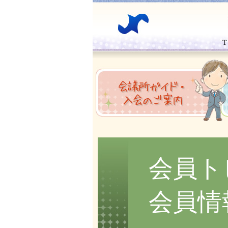
会員ト
会員情